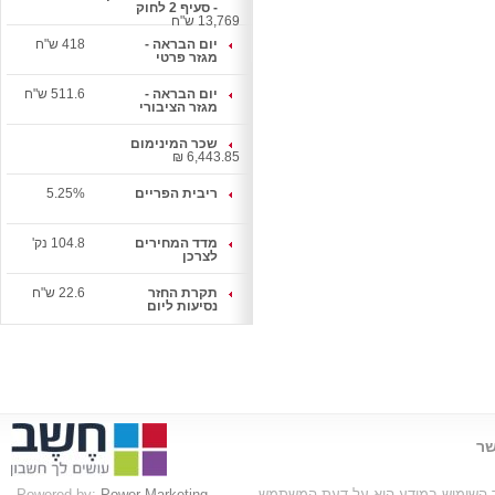
- סעיף 2 לחוק
13,769 ש"ח
יום הבראה -
418 ש"ח
מגזר פרטי
יום הבראה -
511.6 ש"ח
מגזר הציבורי
שכר המינימום
6,443.85 ₪
ריבית הפריים
5.25%
מדד המחירים
104.8 נק'
לצרכן
תקרת החזר
22.6 ש"ח
נסיעות ליום
שר
בד השימוש במידע הוא על דעת המשתמש
Power Marketing
Powered by: