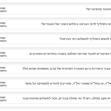
שאל
העובד מהפיצויים?
ותשו
שאל
ופש כתחליף לדמי הבראה בתלוש השכר של העובדים?
ותשו
שאל
ם לנופש כתחליף לתשלום דמי הבראה?
ותשו
שאל
י הפיטורים לעובד שהיתה העלאה בשכרו בחודשיים האחרונים
ותשו
שאל
עבור היעדרות ביום האזכרה הפרטית של קרוב משפחתו שהוא חלל
ותשו
שאל
ד, או בחל"ת שאחרי חל"ד, מחוייבת להודיע למעסיקה על מועד
ותשו
עסיק יש שיקול דעת בקביעת מועד חזרתה לעבודה?
שאל
 עקב מחלה, ויש לו ימי מחלה צבורים, זכאי לתשלום נסיעות עבור
ותשו