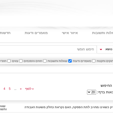
ות ותשובות
איזור אישי
מאמרים ודעות
חדשות 
נושא
וקים ותקנות
מאמרים ודעות
שאלות ותשובות
חוזים והסכמים
צווים
חוזרי
החיפוש
לסוף »
»
...
5
4
אות בדף:
שאל
ק כשאינו מחויב לתת הפסקה, האם נקראת כחלק משעות העבודה
ותשו