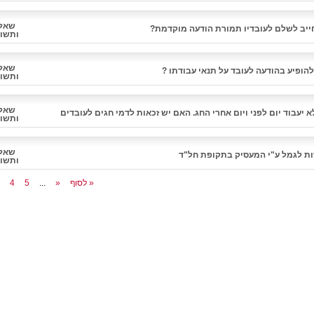
שאל
יב לשלם לעובדיו תמורת הודעה מוקדמת?
ותשו
שאל
הופיע בהודעה לעובד על תנאי עבודתו ?
ותשו
שאל
 יעבוד יום לפני ויום אחרי החג. האם יש זכאות לדמי חגים לעובדים
ותשו
שאל
ות לגמל ע"י המעסיק בתקופת חל"ד
ותשו
לסוף »
»
...
5
4